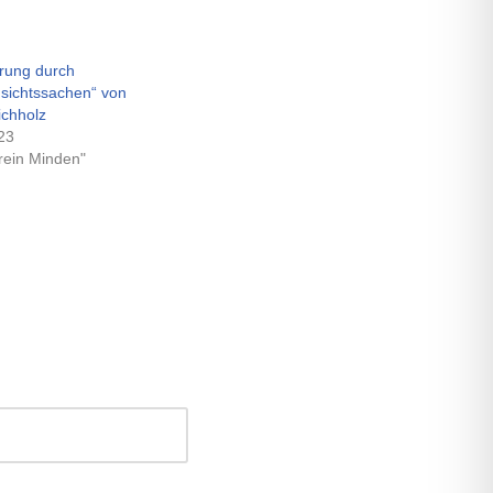
hrung durch
nsichtssachen“ von
ichholz
23
rein Minden"