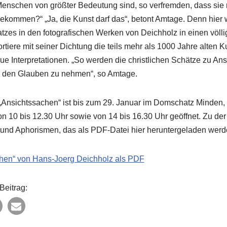
Menschen von größter Bedeutung sind, so verfremden, dass sie
ommen?“ „Ja, die Kunst darf das“, betont Amtage. Denn hier w
es in den fotografischen Werken von Deichholz in einen völlig
rtiere mit seiner Dichtung die teils mehr als 1000 Jahre alten 
ue Interpretationen. „So werden die christlichen Schätze zu An
r den Glauben zu nehmen“, so Amtage.
„Ansichtssachen“ ist bis zum 29. Januar im Domschatz Minden,
n 10 bis 12.30 Uhr sowie von 14 bis 16.30 Uhr geöffnet. Zu der
n und Aphorismen, das als PDF-Datei hier heruntergeladen werd
hen“ von Hans-Joerg Deichholz als PDF
Beitrag: