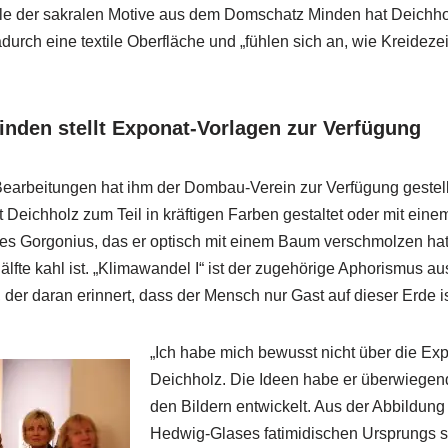
lle der sakralen Motive aus dem Domschatz Minden hat Deichhol
adurch eine textile Oberfläche und „fühlen sich an, wie Kreide
nden stellt Exponat-Vorlagen zur Verfügung
Bearbeitungen hat ihm der Dombau-Verein zur Verfügung gestel
Deichholz zum Teil in kräftigen Farben gestaltet oder mit einem
es Gorgonius, das er optisch mit einem Baum verschmolzen hat, 
älfte kahl ist. „Klimawandel I“ ist der zugehörige Aphorismus a
, der daran erinnert, dass der Mensch nur Gast auf dieser Erde is
„Ich habe mich bewusst nicht über die Expo
Deichholz. Die Ideen habe er überwiegen
den Bildern entwickelt. Aus der Abbildung
Hedwig-Glases fatimidischen Ursprungs s