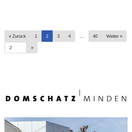
« Zurück
1
2
3
4
…
40
Weiter »