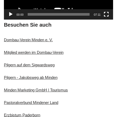
l
a
00:00
07:11
y
e
Besuchen Sie auch
r
Dombau-Verein Minden e. V.
Mitglied werden im Dombau-Verein
Pilgern auf dem Sigwardsweg
Pilgern - Jakobsweg ab Minden
Minden Marketing GmbH | Tourismus
Pastoralverbund Mindener Land
Erzbistum Paderborn