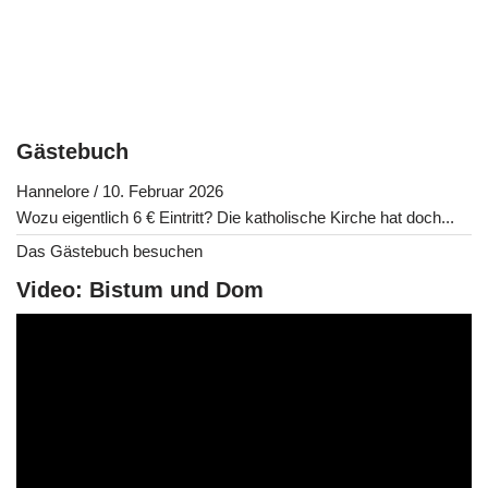
Gästebuch
Hannelore
/
10. Februar 2026
Wozu eigentlich 6 € Eintritt? Die katholische Kirche hat doch...
Das Gästebuch besuchen
Video: Bistum und Dom
V
i
d
e
o
-
P