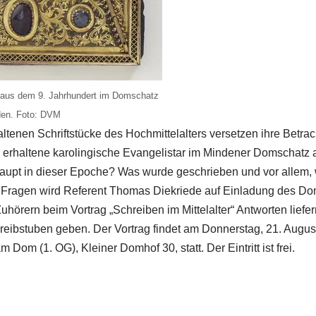
r aus dem 9. Jahrhundert im Domschatz
en. Foto: DVM
ltenen Schriftstücke des Hochmittelalters versetzen ihre Betrac
 erhaltene karolingische Evangelistar im Mindener Domschatz 
aupt in dieser Epoche? Was wurde geschrieben und vor allem,
 Fragen wird Referent Thomas Diekriede auf Einladung des D
hörern beim Vortrag „Schreiben im Mittelalter“ Antworten liefer
hreibstuben geben. Der Vortrag findet am Donnerstag, 21. August
Dom (1. OG), Kleiner Domhof 30, statt. Der Eintritt ist frei.