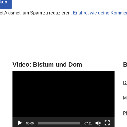
et Akismet, um Spam zu reduzieren.
Erfahre, wie deine Kommen
Video: Bistum und Dom
B
V
i
D
d
e
M
o
-
P
P
00:00
07:11