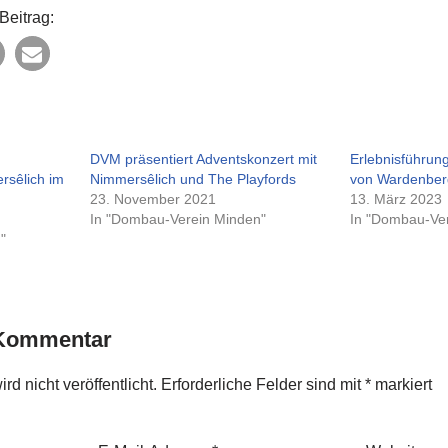
Beitrag:
DVM präsentiert Adventskonzert mit
Erlebnisführun
rsêlich im
Nimmersêlich und The Playfords
von Wardenber
23. November 2021
13. März 2023
In "Dombau-Verein Minden"
In "Dombau-Ve
"
 Kommentar
d nicht veröffentlicht.
Erforderliche Felder sind mit
*
markiert