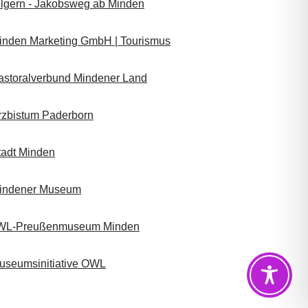
ilgern - Jakobsweg ab Minden
inden Marketing GmbH | Tourismus
astoralverbund Mindener Land
rzbistum Paderborn
tadt Minden
indener Museum
WL-Preußenmuseum Minden
useumsinitiative OWL