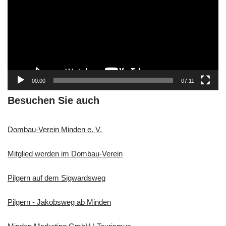
d
e
o
-
P
l
a
00:00
07:11
y
e
Besuchen Sie auch
r
Dombau-Verein Minden e. V.
Mitglied werden im Dombau-Verein
Pilgern auf dem Sigwardsweg
Pilgern - Jakobsweg ab Minden