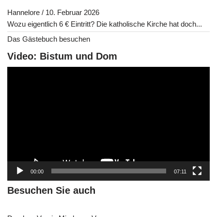
Hannelore
/
10. Februar 2026
Wozu eigentlich 6 € Eintritt? Die katholische Kirche hat doch...
Das Gästebuch besuchen
Video: Bistum und Dom
V
i
d
e
o
-
P
l
a
00:00
07:11
y
e
Besuchen Sie auch
r