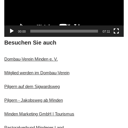
o
-
P
l
a
00:00
07:11
y
e
Besuchen Sie auch
r
Dombau-Verein Minden e. V.
Mitglied werden im Dombau-Verein
Pilgern auf dem Sigwardsweg
Pilgern - Jakobsweg ab Minden
Minden Marketing GmbH | Tourismus
Pastoralverbund Mindener Land