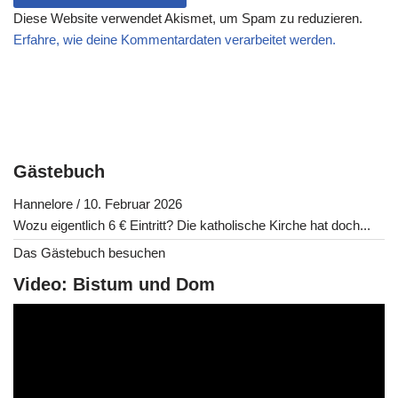
Diese Website verwendet Akismet, um Spam zu reduzieren.
Erfahre, wie deine Kommentardaten verarbeitet werden.
Gästebuch
Hannelore
/
10. Februar 2026
Wozu eigentlich 6 € Eintritt? Die katholische Kirche hat doch...
Das Gästebuch besuchen
Video: Bistum und Dom
V
i
d
e