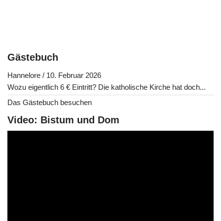
Gästebuch
Hannelore
/
10. Februar 2026
Wozu eigentlich 6 € Eintritt? Die katholische Kirche hat doch...
Das Gästebuch besuchen
Video: Bistum und Dom
V
i
d
e
o
-
P
l