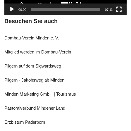
a
00:00
07:11
y
e
Besuchen Sie auch
r
Dombau-Verein Minden e. V.
Mitglied werden im Dombau-Verein
Pilgern auf dem Sigwardsweg
Pilgern - Jakobsweg ab Minden
Minden Marketing GmbH | Tourismus
Pastoralverbund Mindener Land
Erzbistum Paderborn