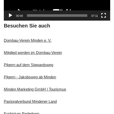
P
l
a
00:00
07:11
y
e
Besuchen Sie auch
r
Dombau-Verein Minden e. V.
Mitglied werden im Dombau-Verein
Pilgern auf dem Sigwardsweg
Pilgern - Jakobsweg ab Minden
Minden Marketing GmbH | Tourismus
Pastoralverbund Mindener Land
Erzbistum Paderborn