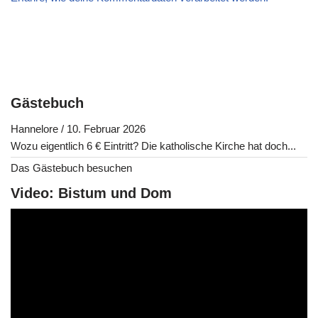
Gästebuch
Hannelore
/
10. Februar 2026
Wozu eigentlich 6 € Eintritt? Die katholische Kirche hat doch...
Das Gästebuch besuchen
Video: Bistum und Dom
V
i
d
e
o
-