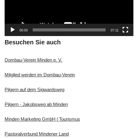
-
P
l
a
00:00
07:11
y
e
Besuchen Sie auch
r
Dombau-Verein Minden e. V.
Mitglied werden im Dombau-Verein
Pilgern auf dem Sigwardsweg
Pilgern - Jakobsweg ab Minden
Minden Marketing GmbH | Tourismus
Pastoralverbund Mindener Land