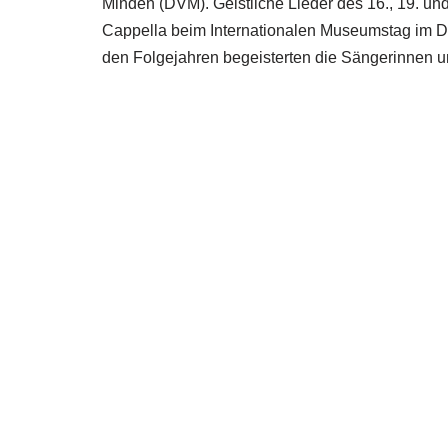
Minden (DVM). Geistliche Lieder des 16., 19. un
Cappella beim Internationalen Museumstag im Do
den Folgejahren begeisterten die Sängerinnen u