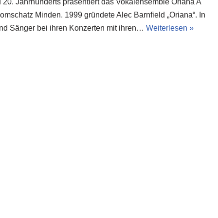
d 20. Jahrhunderts präsentiert das Vokalensemble Oriana A
mschatz Minden. 1999 gründete Alec Barnfield „Oriana“. In
nd Sänger bei ihren Konzerten mit ihren…
Weiterlesen »