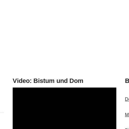
Video: Bistum und Dom
B
V
i
D
d
e
M
o