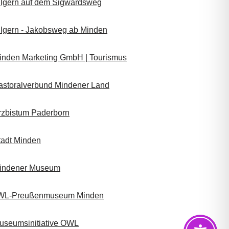
ilgern auf dem Sigwardsweg
ilgern - Jakobsweg ab Minden
inden Marketing GmbH | Tourismus
astoralverbund Mindener Land
rzbistum Paderborn
tadt Minden
indener Museum
WL-Preußenmuseum Minden
useumsinitiative OWL