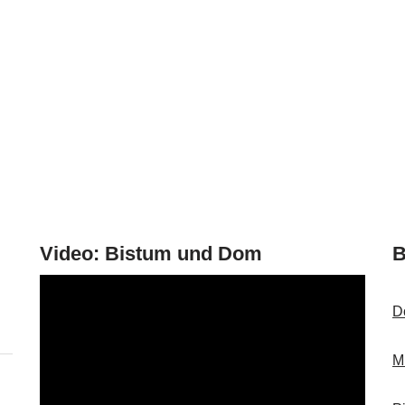
Video: Bistum und Dom
B
V
i
D
d
e
M
o