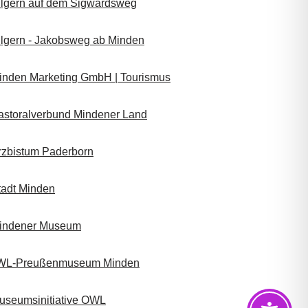
ilgern auf dem Sigwardsweg
ilgern - Jakobsweg ab Minden
inden Marketing GmbH | Tourismus
astoralverbund Mindener Land
rzbistum Paderborn
tadt Minden
indener Museum
WL-Preußenmuseum Minden
useumsinitiative OWL